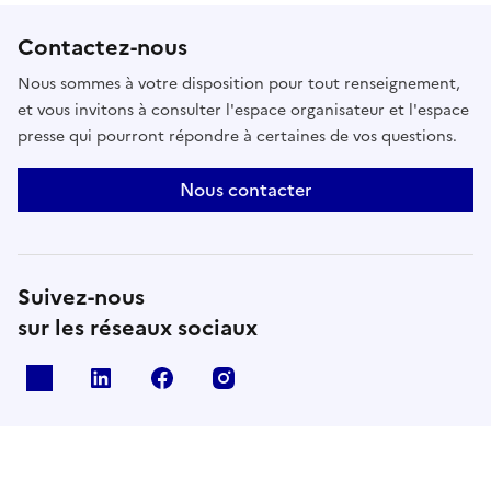
archéologie numérique, archéométrie et analyse du
Contactez-nous
silex et de la céramique.
Nous sommes à votre disposition pour tout renseignement,
et vous invitons à consulter l'espace organisateur et l'espace
presse qui pourront répondre à certaines de vos questions.
Nous contacter
Suivez-nous
sur les réseaux sociaux
X
Linkedin
Facebook
Instagram