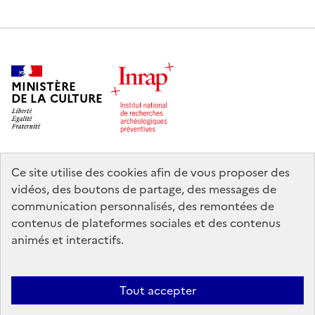
MINISTÈRE
DE LA CULTURE
Ce site utilise des cookies afin de vous proposer des
legifrance.gouv.fr
info.gouv.fr
vidéos, des boutons de partage, des messages de
communication personnalisés, des remontées de
service-public.gouv.fr
data.gouv.fr
contenus de plateformes sociales et des contenus
animés et interactifs.
Nous contacter
Mentions légales
Accessibilité : partiellement
Tout accepter
conforme
Politique d’utilisation des témoins de connexion (cookies)