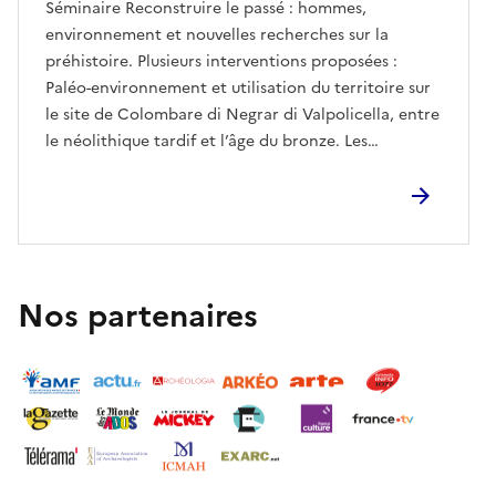
Séminaire Reconstruire le passé : hommes,
environnement et nouvelles recherches sur la
préhistoire. Plusieurs interventions proposées :
Paléo-environnement et utilisation du territoire sur
le site de Colombare di Negrar di Valpolicella, entre
le néolithique tardif et l’âge du bronze. Les
premières communautés agricoles des villages
palafittiques et leur relation avec l’environnement.
Habiter la plaine du Pô à l’âge du bronze : vie et
transformations d’un écosystème antique.À suivre
une Table ronde pour discuter et échanger sur le
thème de l’inter- et multidisciplinarité et du
Nos partenaires
dialogue entre archéologie, archéobotanique,
archéozoologie et études
paléoenvironnementales.À partir de 16h30, certains
Corner divulgativi avec l’exposition des objets du
métier qui illustrent les différentes disciplines qui
concourent à la recherche archéologique :
archéobotanique, archéozoologie, détection et