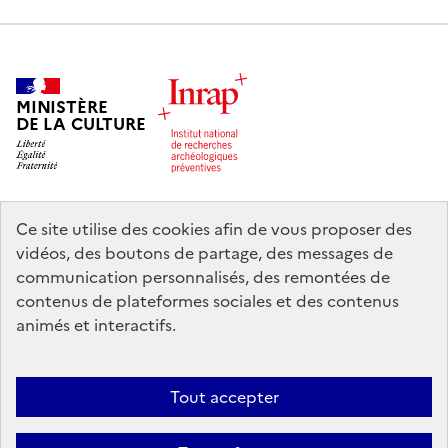
MINISTÈRE
DE LA CULTURE
Ce site utilise des cookies afin de vous proposer des
legifrance.gouv.fr
info.gouv.fr
vidéos, des boutons de partage, des messages de
communication personnalisés, des remontées de
service-public.gouv.fr
data.gouv.fr
contenus de plateformes sociales et des contenus
animés et interactifs.
Nous contacter
Mentions légales
Accessibilité : partiellement
Tout accepter
conforme
Politique d’utilisation des témoins de connexion (cookies)
Politique générale de protection des données
Crédits