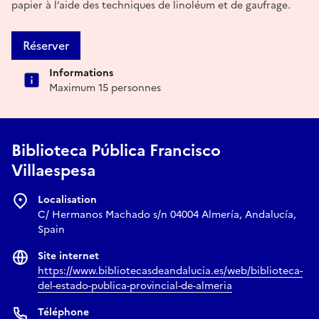
papier à l’aide des techniques de linoléum et de gaufrage.
Réserver
Informations
Maximum 15 personnes
Biblioteca Pública Francisco
Villaespesa
Localisation
C/ Hermanos Machado s/n 04004 Almería, Andalucía,
Spain
Site internet
https://www.bibliotecasdeandalucia.es/web/biblioteca-
del-estado-publica-provincial-de-almeria
Téléphone