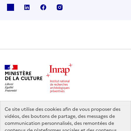
X
Linkedin
Facebook
Instagram
MINISTÈRE
DE LA CULTURE
Ce site utilise des cookies afin de vous proposer des
legifrance.gouv.fr
info.gouv.fr
vidéos, des boutons de partage, des messages de
communication personnalisés, des remontées de
service-public.gouv.fr
data.gouv.fr
contenus de plateformes sociales et des contenus