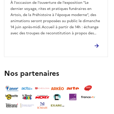
À l’occasion de l’ouverture de l’exposition "Le
dernier voyage, rites et pratiques funéraires en
Artois, de la Préhistoire à l'époque moderne", des
animations seront proposées au public le dimanche
14 juin après-midi.Accueil à partir de 14h : échange
avec des troupes de reconstitution à propos des
pratiques funéraires gallo-romaines.A partir de 16h :
banquet funéraire. Il permettra de découvrir les
saveurs et traditions culinaires gallo-romaines à
travers une expérience conviviale et
pédagogique.Cette immersion se finira avec la
reconstitution spectaculaire d’un bûcher funéraire à
Nos partenaires
17h30 inspiré des rites antiques, offrant au public un
temps fort aussi original qu’instructif.