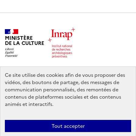
MINISTÈRE
DE LA CULTURE
Ce site utilise des cookies afin de vous proposer des
legifrance.gouv.fr
info.gouv.fr
vidéos, des boutons de partage, des messages de
communication personnalisés, des remontées de
service-public.gouv.fr
data.gouv.fr
contenus de plateformes sociales et des contenus
animés et interactifs.
Nous contacter
Mentions légales
Accessibilité : partiellement
Tout accepter
conforme
Politique d’utilisation des témoins de connexion (cookies)