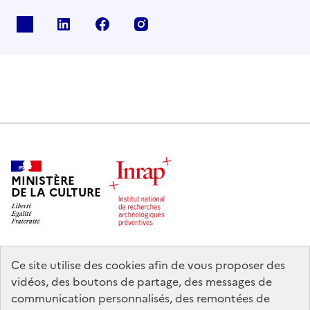
X
Linkedin
Facebook
Instagram
MINISTÈRE
DE LA CULTURE
Ce site utilise des cookies afin de vous proposer des
legifrance.gouv.fr
info.gouv.fr
vidéos, des boutons de partage, des messages de
communication personnalisés, des remontées de
service-public.gouv.fr
data.gouv.fr