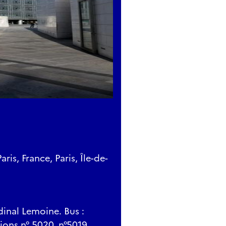
is, France, Paris, Île-de-
rdinal Lemoine. Bus :
ations n° 5020, n°5019,