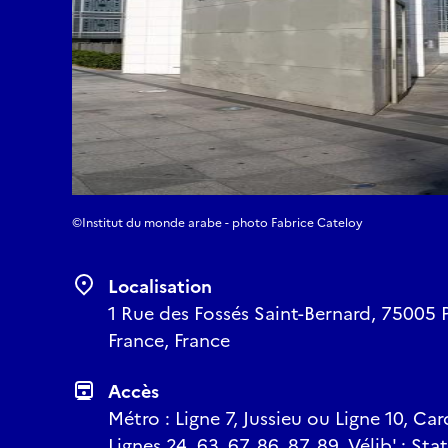
©Institut du monde arabe - photo Fabrice Cateloy
Localisation
1 Rue des Fossés Saint-Bernard, 75005 Par
France, France
Accès
Métro : Ligne 7, Jussieu ou Ligne 10, Ca
Lignes 24, 63, 67, 86, 87, 89. Vélib' : St