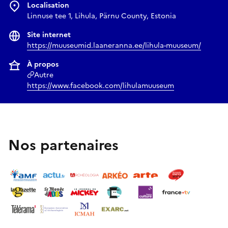
L’exposition au Musée Lihula est ouverte jusqu’au 30 juin.
Localisation
Linnuse tee 1, Lihula, Pärnu County, Estonia
Informations sur les billets pour le musée Lihula :
Site internet
6€ adulte
https://muuseumid.laaneranna.ee/lihula-muuseum/
billet de réduction de 3 €
À propos
billet famille 14€ ((2 adultes + enfants)
Autre
https://www.facebook.com/lihulamuuseum
Nos partenaires