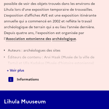
possible de voir des objets trouvés dans les environs de
Lihula lors d'une exposition temporaire de trouvailles.
L’exposition d’affiches AVE est une exposition itinérante
annuelle qui a commencé en 2002 et reflète le travail
archéologique de terrain qui a eu lieu l’année dernière.
Depuis quatre ans, l'exposition est organisée par
l'
Association estonienne des
archéologique
.
Auteurs : archéologues des sites
Éditeurs de contenu : Arvi Haak (Musée de la ville de
Tartu) et Ulla Kadakas (Musée d'histoire estonienne)
Éditeur de langue : Hille Saluäär
+ Voir plus
Conçu par : Jaana Ratas
Informations
Communication : Monika Reppo
Supporters : Eesti Kultuurkapital, OÜ Arheograator, MTÜ
Arheoloogiakeskus, OÜ Arheox, Muinasprojekt OÜ ja MTÜ
Lihula Muuseum
Keskvere Kultuurikoda.