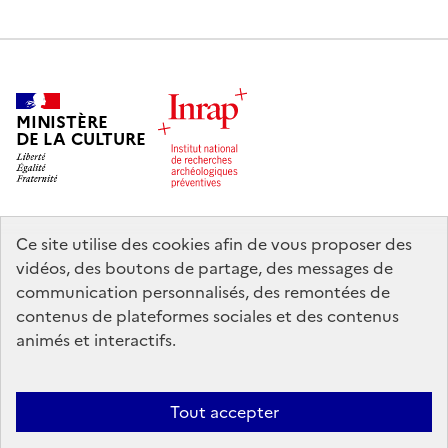
MINISTÈRE
DE LA CULTURE
Ce site utilise des cookies afin de vous proposer des
legifrance.gouv.fr
info.gouv.fr
vidéos, des boutons de partage, des messages de
communication personnalisés, des remontées de
service-public.gouv.fr
data.gouv.fr
contenus de plateformes sociales et des contenus
animés et interactifs.
Nous contacter
Mentions légales
Accessibilité : partiellement
Tout accepter
conforme
Politique d’utilisation des témoins de connexion (cookies)