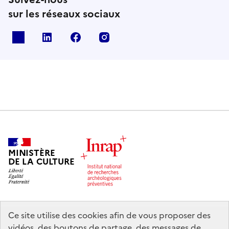
sur les réseaux sociaux
X
Linkedin
Facebook
Instagram
MINISTÈRE
DE LA CULTURE
Ce site utilise des cookies afin de vous proposer des
legifrance.gouv.fr
info.gouv.fr
vidéos, des boutons de partage, des messages de