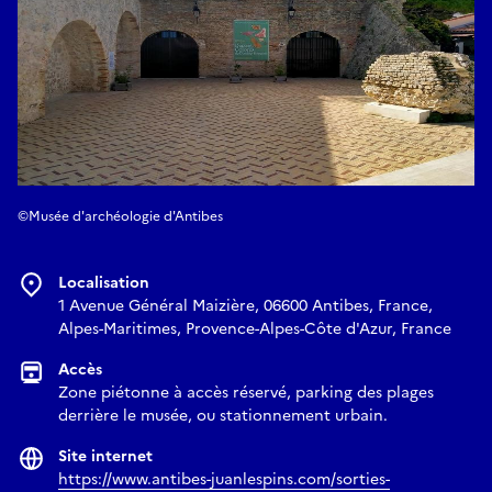
©Musée d'archéologie d'Antibes
Localisation
1 Avenue Général Maizière, 06600 Antibes, France,
Alpes-Maritimes, Provence-Alpes-Côte d'Azur, France
Accès
Zone piétonne à accès réservé, parking des plages
derrière le musée, ou stationnement urbain.
Site internet
https://www.antibes-juanlespins.com/sorties-