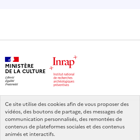
MINISTÈRE
DE LA CULTURE
Ce site utilise des cookies afin de vous proposer des
legifrance.gouv.fr
info.gouv.fr
vidéos, des boutons de partage, des messages de
communication personnalisés, des remontées de
service-public.gouv.fr
data.gouv.fr
contenus de plateformes sociales et des contenus
animés et interactifs.