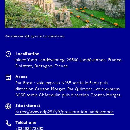
©Ancienne abbaye de Landévennec
Localisation
place Yann Landévenneg, 29560 Landévennec, France,
Finistère, Bretagne, France
Accès
Par Brest : voie express N165 sortie le Faou puis
direction Crozon-Morgat. Par Quimper : voie express
N165 sortie Châteaulin puis direction Crozon-Morgat.
Site internet
https://www.cdp29.fr/fr/presentation-landevennec
Téléphone
+33298273590