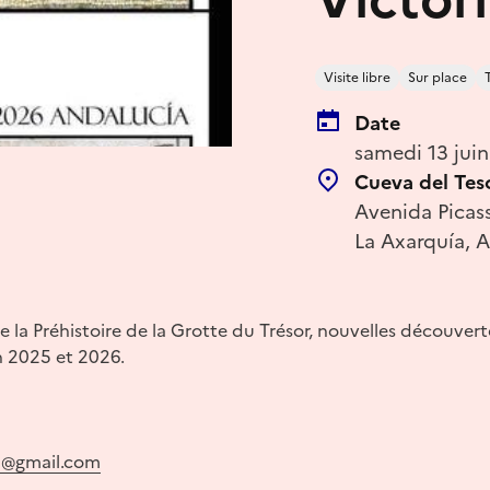
Visite libre
Sur place
Date
samedi 13 juin
Cueva del Teso
Avenida Picass
La Axarquía, 
e la Préhistoire de la Grotte du Trésor, nouvelles découvert
en 2025 et 2026.
a@gmail.com