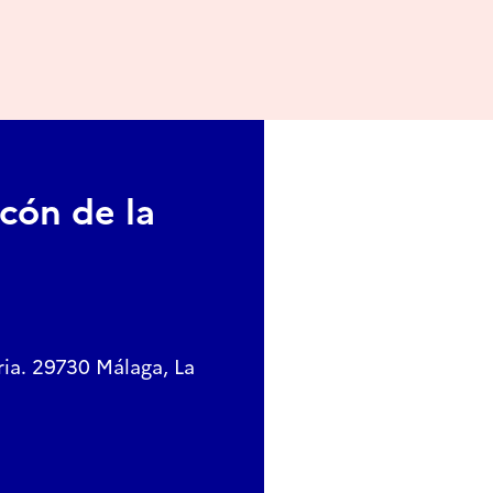
cón de la
ria. 29730 Málaga, La