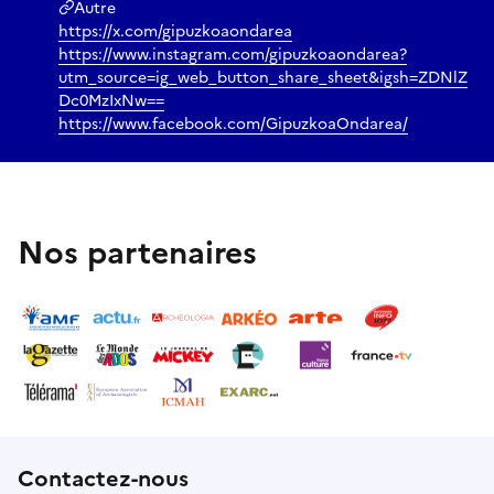
Autre
https://x.com/gipuzkoaondarea
https://www.instagram.com/gipuzkoaondarea?
utm_source=ig_web_button_share_sheet&igsh=ZDNlZ
Dc0MzIxNw==
https://www.facebook.com/GipuzkoaOndarea/
Nos partenaires
Contactez-nous