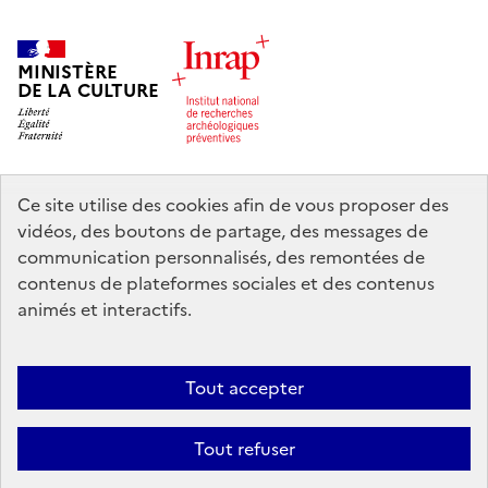
MINISTÈRE
DE LA CULTURE
Ce site utilise des cookies afin de vous proposer des
legifrance.gouv.fr
info.gouv.fr
vidéos, des boutons de partage, des messages de
communication personnalisés, des remontées de
service-public.gouv.fr
data.gouv.fr
contenus de plateformes sociales et des contenus
animés et interactifs.
Nous contacter
Mentions légales
Accessibilité : partiellement
Tout accepter
conforme
Politique d’utilisation des témoins de connexion (cookies)
Politique générale de protection des données
Crédits
Tout refuser