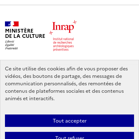
au monde; Amusant de décoder les mots de passe
du Navajo au polonais, saut virtuel à travers l'océan
Enfilez des lunettes VR et rendez-vous directement
aux parcs nationaux américains et au village indien.
MINISTÈRE
Écrit en Totem - vérifier quel nom de prairie
DE LA CULTURE
correspond à votre personnage et wex participation
à la loterie à la fin de la journée - nom indien
heureux gagne un cadeau, architectes du village -
zone créative : créer un modèle géométrique et
Ce site utilise des cookies afin de vous proposer des
spatial d'un tipi traditionnel, roue de la fortune des
legifrance.gouv.fr
info.gouv.fr
vidéos, des boutons de partage, des messages de
prairies - Faites tourner la roue, répondez à une
communication personnalisés, des remontées de
question sur Native America et obtenez le gadget
service-public.gouv.fr
data.gouv.fr
contenus de plateformes sociales et des contenus
du festival, murmures de la prairie - Un moment de
animés et interactifs.
détente avec une littérature authentique sur les
Amérindiens d'Amérique.L'attraction sera un bar
Nous contacter
Mentions légales
Accessibilité : partiellement
d'été avec des glaces et des boissons.
Tout accepter
conforme
Politique d’utilisation des témoins de connexion (cookies)
Politique générale de protection des données
Crédits
Tout refuser