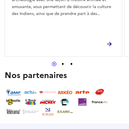
amusante, vous permettant de découvrir la culture
des Indiens, ainsi que de prendre part à des
attractions préparées, des jeux et des conversations.
Le point focal sera le tipi indien avec une exposition
présentant la culture des Indiens. Vous pourrez y
voir des expositions authentiques, dont certaines
ont été apportées des États-Unis, et d'autres
réalisées par des membres du groupe “Preria” de
Jaworzno (Voïvodie de silésie), qui, pendant des
années, rapproche la culture, l'histoire et la vie
Nos partenaires
quotidienne des peuples autochtones d'Amérique
du Nord. Dans les salles du Musée, vous pourrez
également voir une exposition préparée en
coopération avec l'Institut d'archéologie de
l'Université Jagellonienne Histoires de Pueblo. Art et
archéologie des cultures indiennes - recherches
polonaises au Colorado, Il rapproche les réalisations
des archéologues polonais qui mènent des