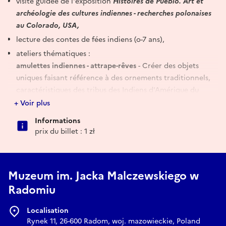
visite guidée de l'exposition
Histoires de Pueblo. Art et
archéologie des cultures indiennes - recherches polonaises
au Colorado, USA,
lecture des contes de fées indiens (o-7 ans),
ateliers thématiques :
amulettes indiennes - attrape-rêves
- Créer des objets
uniques faisant référence à des ornements traditionnels,
caractéristiques des tribus des Indiens d'Amérique du
Nord; c’est aussi l’occasion d’en apprendre davantage sur
+ Voir plus
son histoire, sa signification et son symbolisme,
Informations
construire un pueblo -
Les participants assumeront le rôle
prix du billet : 1 zł
d'architectes et créeront leur propre village basé sur les
bâtiments et les établissements des habitants indigènes de
l'Amérique à partir de papier et de matériaux préparés,
Muzeum im. Jacka Malczewskiego w
nous créons des panaches
- c'est un plaisir créatif,
Radomiu
combiné avec l'apprentissage des traditions et des
symboles indiens, dans lequel des plumes colorées, des
Localisation
bandes et des motifs uniques créeront un couvre-chef
Rynek 11, 26-600 Radom, woj. mazowieckie, Poland
unique,