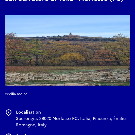
E-mail
escursionieva@gmail.com
E-mail
info@piacemilia.it
cecilia moine
Localisation
Sperongia, 29020 Morfasso PC, Italia, Piacenza, Émilie-
Romagne, Italy