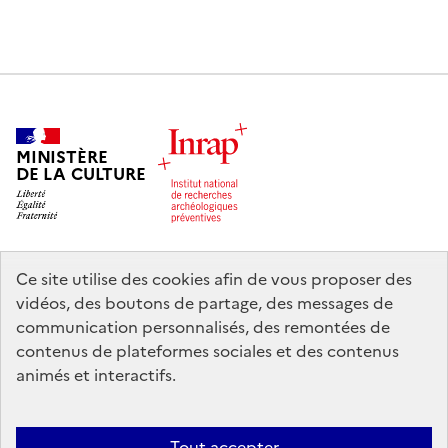
MINISTÈRE
DE LA CULTURE
Ce site utilise des cookies afin de vous proposer des
legifrance.gouv.fr
info.gouv.fr
vidéos, des boutons de partage, des messages de
communication personnalisés, des remontées de
service-public.gouv.fr
data.gouv.fr
contenus de plateformes sociales et des contenus
animés et interactifs.
Nous contacter
Mentions légales
Accessibilité : partiellement
Tout accepter