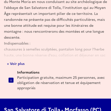
du Monte Moria en nous conduisant au site archéologique de
l’abbaye de San Salvatore di Tolla, l’institution qui au Moyen
Âge représentait un important pilier de ce territoire. La
randonnée ne présente pas de difficultés particulières, mais
une bonne attitude est requise pour les itinéraires de
montagne : nous rencontrerons des montées et une longue
descente.
Indispensables :
chaussures à semelles sculptées, pantalon long pour l’herbe
haute, une bonne réserve d’eau, collation et déjeuner en sac
Point de rencontre : Pizzeria il Ranch di Morfasso (PC)
+ Voir plus
Heure de rendez-vous : 8h00 - Fin de l’événement : vers 16h00
Informations
Parcours : 15 km - 700 m de dénivelé
Participation gratuite, maximum 25 personnes, avec
Réservation obligatoire :
obligation de réservation et tenue et équipement
escursionieva@gmail.com
appropriés
info@piacemilia.it
338 6576961
Max. 25 places
San Salvatore di Tolla - Morfasso (PC)