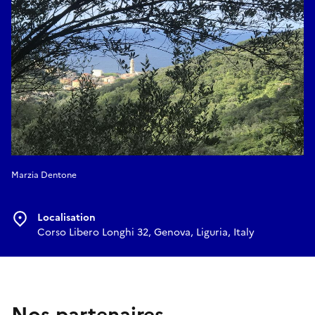
je muir
Rondeaux - Adam De la Halle (124?-1288)
Plus que flor/Quant revient/L’autrichien joer/Flos
Mottetto - Ms Montpellier, XIVe siècle.
Ah Robin, doux Robin
Canon - William Cornish (1468-1523)
Bryd on a Breere
Anonyme - XIIIe siècle.
Rosa fragrans
Canon - Anonyme, XVe siècle.
Marzia Dentone
Sumer est en sec.
Rota - Ms Harley 978, XIII
Si la noche hace oscura
Localisation
Francisco Guerrero, Cancionero de Upsala, XVIe siècle.
Corso Libero Longhi 32, Genova, Liguria, Italy
Que me queréis caballero?
Anonyme - Cancionero de Palacio, XVIe siècle.
Mareta
Anonyme, Catalan traditionnel
Nos partenaires