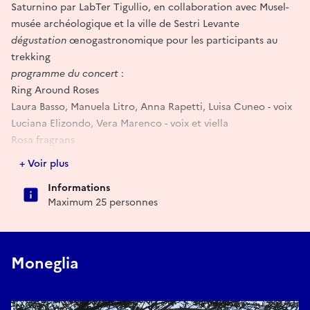
Saturnino par LabTer Tigullio, en collaboration avec Musel-
musée archéologique et la ville de Sestri Levante
dégustation
œnogastronomique pour les participants au
trekking
programme du concert
:
Ring Around Roses
Laura Basso, Manuela Litro, Anna Rapetti, Luisa Cuneo - voix
Luciana Elizondo, Vera Marenco - voix et viella
Rosa fragrans
Beata viscera
+ Voir plus
Perotin (c. 1220)
Informations
Procrans odium
Maximum 25 personnes
Conductus - École de Notre-Dame
Sol sous-nuage latuit
Conductus cum cauda - Ms Pluteus XIII sec.
Huic main /Haec dies
Moneglia
Mottetto - Ms Montpellier, XIVe siècle.
Amour et ma dame aussi
A Dieu commant amouretes