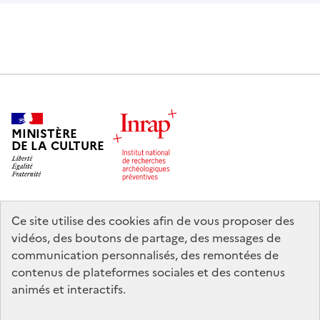
MINISTÈRE
DE LA CULTURE
Ce site utilise des cookies afin de vous proposer des
legifrance.gouv.fr
info.gouv.fr
vidéos, des boutons de partage, des messages de
communication personnalisés, des remontées de
service-public.gouv.fr
data.gouv.fr
contenus de plateformes sociales et des contenus
animés et interactifs.