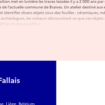
ition met en lumière les traces laissées il y a 2 000 ans par 
re de l’actuelle commune de Braives. Un atelier destiné aux
et identifier divers objets issus des fouilles : céramiques,
rchéologues, les visiteurs découvriront ce que ces objets
d’hier et d'aujourd'hui.
idées : sam. et dim. de 10h30 à 17h (30 min.) / Animation : 
de 14h à 17h (20 min.) / Petite restauration : produits locaux.
allais
me, Liège, Belgium