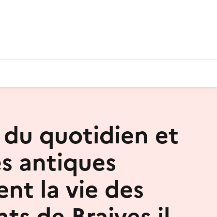
 du quotidien et
es antiques
nt la vie des
ts de Braives il