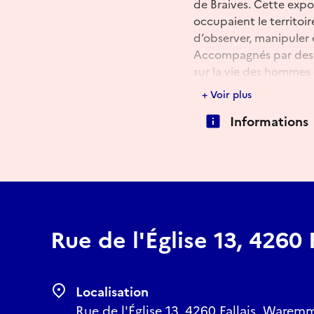
de Braives. Cette expos
occupaient le territoi
d’observer, manipuler 
Accompagnés par des a
sur la vie des hommes 
+ Voir plus
Ouverture et visites gu
Informations
ateliers, sam. et dim. 
Rue de l'Église 13, 4260 F
Localisation
Rue de l'Église 13, 4260 Fallais, Warem