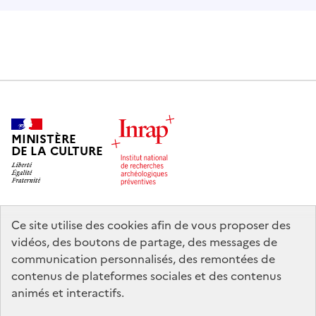
MINISTÈRE
DE LA CULTURE
Ce site utilise des cookies afin de vous proposer des
legifrance.gouv.fr
info.gouv.fr
vidéos, des boutons de partage, des messages de
communication personnalisés, des remontées de
service-public.gouv.fr
data.gouv.fr
contenus de plateformes sociales et des contenus
animés et interactifs.