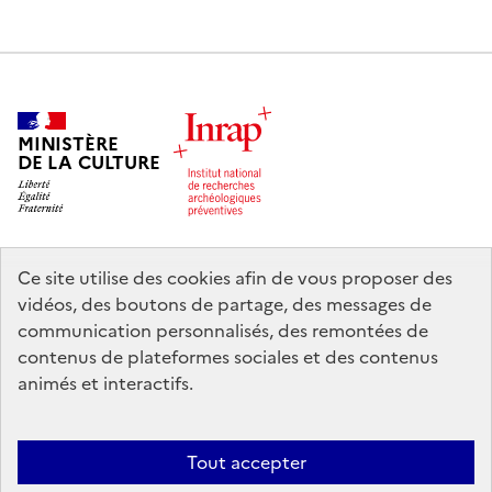
MINISTÈRE
DE LA CULTURE
Ce site utilise des cookies afin de vous proposer des
legifrance.gouv.fr
info.gouv.fr
vidéos, des boutons de partage, des messages de
communication personnalisés, des remontées de
service-public.gouv.fr
data.gouv.fr
contenus de plateformes sociales et des contenus
animés et interactifs.
Nous contacter
Mentions légales
Accessibilité : partiellement
Tout accepter
conforme
Politique d’utilisation des témoins de connexion (cookies)