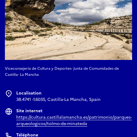
Viceconsejería de Cultura y Deportes- Junta de Comunidades de
Castilla- La Mancha
Localisation
38.4741 -1.6035, Castilla-La Mancha, Spain
Site internet
https://cultura.castillalamancha.es/patrimonio/parques-
arqueologicos/tolmo-de-minateda
Téléphone