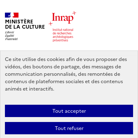
MINISTÈRE
DE LA CULTURE
Ce site utilise des cookies afin de vous proposer des
legifrance.gouv.fr
info.gouv.fr
vidéos, des boutons de partage, des messages de
communication personnalisés, des remontées de
service-public.gouv.fr
data.gouv.fr
contenus de plateformes sociales et des contenus
animés et interactifs.
Nous contacter
Mentions légales
Accessibilité : partiellement
Tout accepter
conforme
Politique d’utilisation des témoins de connexion (cookies)
Politique générale de protection des données
Crédits
Tout refuser