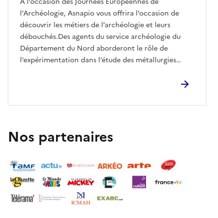
A l’occasion des Journées Européennes de
l’Archéologie, Asnapio vous offrira l’occasion de
découvrir les métiers de l’archéologie et leurs
débouchés.Des agents du service archéologie du
Département du Nord aborderont le rôle de
l‘expérimentation dans l’étude des métallurgies
anciennes. Deux projets portés par le service seront
présentés : le premier sur la métallurgie du fer et
l’étape de réduction du minerai en prenant
l’exemple du projet bas fourneau, réalisé de 2021 à
2024 à l’abbaye de Vaucelles. Le second autour de la
métallurgie des non-ferreux et l’usage des plaques à
Nos partenaires
alvéoles à partir des découvertes effectuées sur le
Forum Antique de Bavay, qui présentera les
originaux.Archéopole parlera du rôle des opérateurs
privés dans les fouilles archéologiques et plus
précisément du métier d'archéo-zoologue, tandis
qu'Eveha mettra ses "bacs spécialistes" à disposition
des enfants afin qu'ils découvrent toutes les