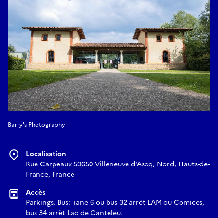
Barry's Photography
Localisation
Rue Carpeaux 59650 Villeneuve d'Ascq, Nord, Hauts-de-
France, France
Accès
Parkings, Bus: liane 6 ou bus 32 arrêt LAM ou Comices,
bus 34 arrêt Lac de Canteleu.