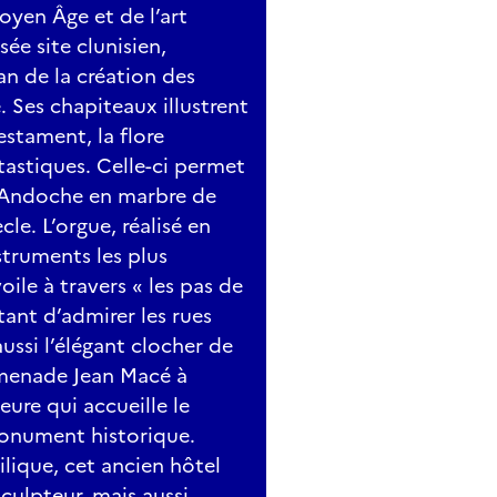
oyen Âge et de l’art
ée site clunisien,
an de la création des
e. Ses chapiteaux illustrent
stament, la flore
ntastiques. Celle-ci permet
t Andoche en marbre de
cle. L’orgue, réalisé en
truments les plus
ile à travers « les pas de
ttant d’admirer les rues
aussi l’élégant clocher de
romenade Jean Macé à
eure qui accueille le
onument historique.
ilique, cet ancien hôtel
sculpteur, mais aussi