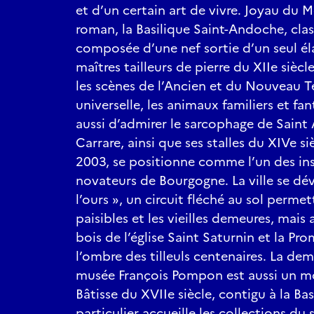
et d’un certain art de vivre. Joyau du M
roman, la Basilique Saint-Andoche, class
composée d’une nef sortie d’un seul él
maîtres tailleurs de pierre du XIIe siècl
les scènes de l’Ancien et du Nouveau Te
universelle, les animaux familiers et fa
aussi d’admirer le sarcophage de Sain
Carrare, ainsi que ses stalles du XIVe siè
2003, se positionne comme l’un des ins
novateurs de Bourgogne. La ville se dévo
l’ours », un circuit fléché au sol perme
paisibles et les vieilles demeures, mais 
bois de l’église Saint Saturnin et la P
l’ombre des tilleuls centenaires. La dem
musée François Pompon est aussi un m
Bâtisse du XVIIe siècle, contigu à la Bas
particulier accueille les collections du 