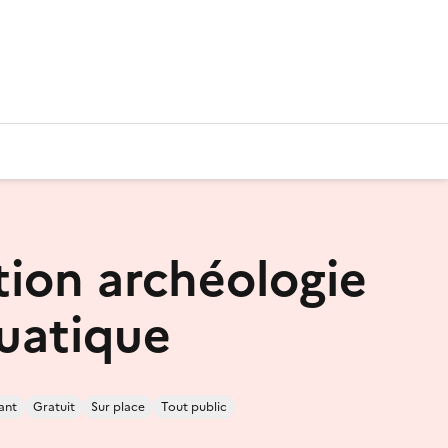
tion archéologie
uatique
ant
Gratuit
Sur place
Tout public