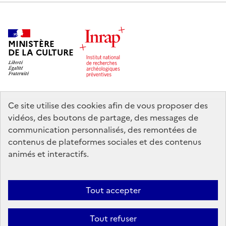
MINISTÈRE
DE LA CULTURE
Ce site utilise des cookies afin de vous proposer des
legifrance.gouv.fr
info.gouv.fr
vidéos, des boutons de partage, des messages de
communication personnalisés, des remontées de
service-public.gouv.fr
data.gouv.fr
contenus de plateformes sociales et des contenus
animés et interactifs.
Nous contacter
Mentions légales
Accessibilité : partiellement
Tout accepter
conforme
Politique d’utilisation des témoins de connexion (cookies)
Politique générale de protection des données
Crédits
Tout refuser