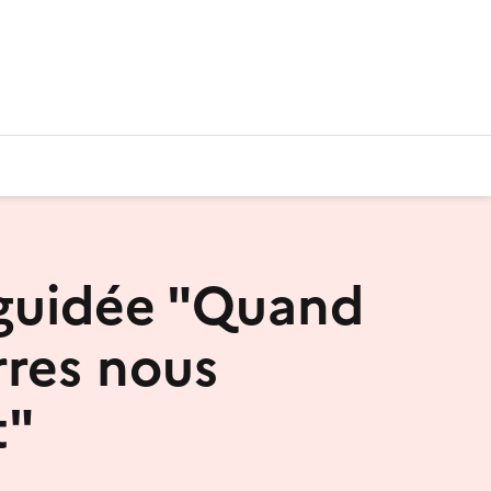
 guidée "Quand
rres nous
t"