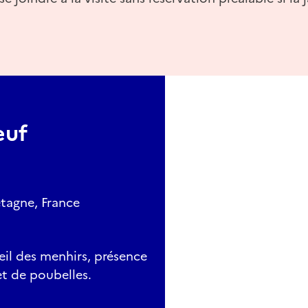
euf
tagne, France
eil des menhirs, présence
et de poubelles.