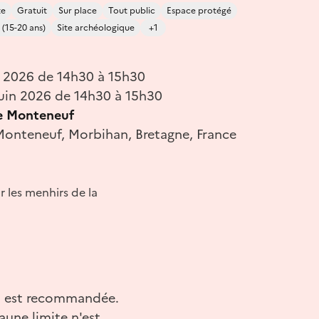
te
Gratuit
Sur place
Tout public
Espace protégé
 (15-20 ans)
Site archéologique
+1
n 2026 de 14h30 à 15h30
uin 2026 de 14h30 à 15h30
e Monteneuf
onteneuf, Morbihan, Bretagne, France
 les menhirs de la
net est recommandée.
jaune limite n'est