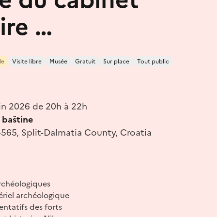
ire …
le
Visite libre
Musée
Gratuit
Sur place
Tout public
uin 2026 de 20h à 22h
 baštine
4565, Split-Dalmatia County, Croatia
archéologiques
ériel archéologique
ntatifs des forts