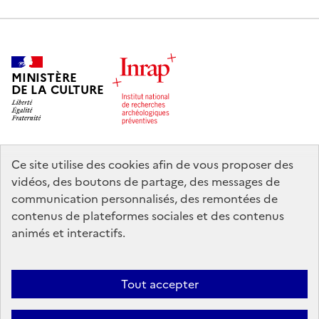
MINISTÈRE
DE LA CULTURE
Ce site utilise des cookies afin de vous proposer des
legifrance.gouv.fr
info.gouv.fr
vidéos, des boutons de partage, des messages de
communication personnalisés, des remontées de
service-public.gouv.fr
data.gouv.fr
contenus de plateformes sociales et des contenus
animés et interactifs.
Nous contacter
Mentions légales
Accessibilité : partiellement
Tout accepter
conforme
Politique d’utilisation des témoins de connexion (cookies)