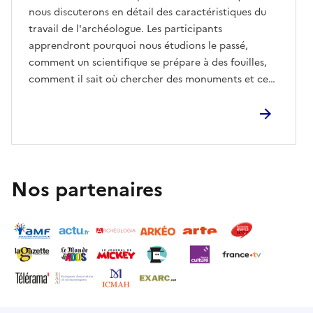
nous discuterons en détail des caractéristiques du
travail de l'archéologue. Les participants
apprendront pourquoi nous étudions le passé,
comment un scientifique se prépare à des fouilles,
comment il sait où chercher des monuments et ce
qu’il peut trouver exactement dans le sol – des
artefacts aux écofaits. Nous allons démystifier le
mythe sur l'étude des dinosaures et vérifier
pourquoi dans le passé (comme Jan Długosz) on
croyait que les pots eux-mêmes poussent hors du
sol. Nous examinerons également comment se sont
Nos partenaires
déroulées les différentes époques archéologiques et
comment le patrimoine matériel diffère de
l’immatériel.Dans la partie atelier, les participants
créeront leurs propres œuvres artistiques.