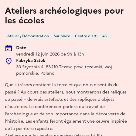
Ateliers archéologiques pour
les écoles
Atelier / Démonstration
Sur place
Centre d'art
+8
Date
vendredi 12 juin 2026 de 9h à 13h
Fabryka Sztuk
30 Stycznia 4, 83-110 Tczew, pow. tczewski, woj.
pomorskie, Poland
Quels trésors contient la terre et que nous disent-ils du
passé ? Au cours des ateliers, nous montrerons des reliques
du passé – de vrais artefacts et des répliques d’objets
d’autrefois. Le conférencier parlera du travail de
l’archéologue et de son importance dans la découverte de
l’histoire. Les enfants feront également une œuvre inspirée
de la peinture rupestre.
Ateliers pour les écoles primaires (classes I à III)