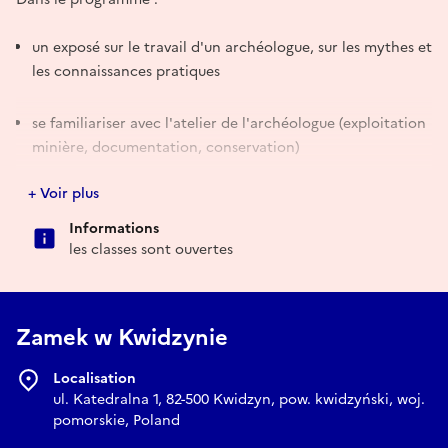
un exposé sur le travail d'un archéologue, sur les mythes et
les connaissances pratiques
se familiariser avec l'atelier de l'archéologue (exploitation
minière, documentation, conservation)
+ Voir plus
découvrez différents trésors archéologiques
Informations
des jeux de fitness pour les plus jeunes (y compris la
les classes sont ouvertes
brouette de slalom)
décoration de céramiques vasculaires dans le cadre de
Zamek w Kwidzynie
l'archéologie expérimentale
Localisation
ul. Katedralna 1, 82-500 Kwidzyn, pow. kwidzyński, woj.
pomorskie, Poland