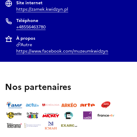
Site internet
https://zamek.kwidzyn.pl
Téléphone
+48556463780
À propos
Autre
https://www.facebook.com/muzeumkwidzyn
Nos partenaires