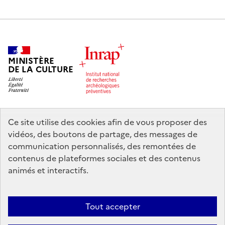
MINISTÈRE
DE LA CULTURE
Ce site utilise des cookies afin de vous proposer des
legifrance.gouv.fr
info.gouv.fr
vidéos, des boutons de partage, des messages de
communication personnalisés, des remontées de
service-public.gouv.fr
data.gouv.fr
contenus de plateformes sociales et des contenus
animés et interactifs.
Nous contacter
Mentions légales
Accessibilité : partiellement
Tout accepter
conforme
Politique d’utilisation des témoins de connexion (cookies)