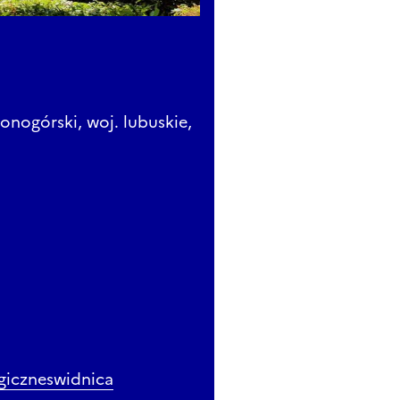
lonogórski, woj. lubuskie,
giczneswidnica