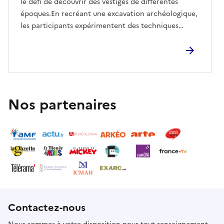
le défi de découvrir des vestiges de différentes
époques.En recréant une excavation archéologique,
les participants expérimentent des techniques
archéologiques fondamentales : creuser, enregistrer,
dessiner et interpréter les objets trouvés.Au cours
des fouilles, plusieurs vestiges de l’occupation
humaine sur le territoire émergeront, comme des
ustensiles du Paléolithique, des céramiques du
Néolithique, des objets de l’âge du bronze et du fer
Nos partenaires
ou des objets de l’époque de l’Empire romain.À
partir des pièces trouvées, les participants seront
mis au défi de réfléchir sur le passé.L’atelier se
termine par la construction d’une chronologie avec
les vestiges découverts.E-
mailse.mdds@museusemonumentos.pt
Contactez-nous