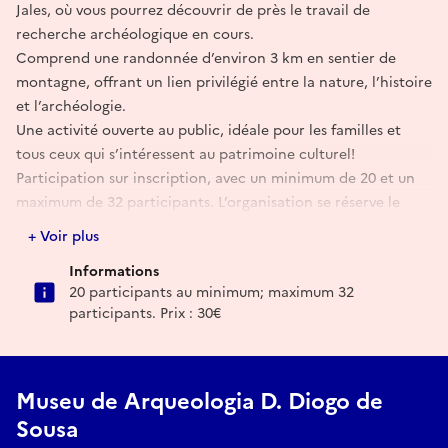
Jales, où vous pourrez découvrir de près le travail de
recherche archéologique en cours.
Comprend une randonnée d’environ 3 km en sentier de
montagne, offrant un lien privilégié entre la nature, l’histoire
et l’archéologie.
Une activité ouverte au public, idéale pour les familles et
tous ceux qui s’intéressent au patrimoine culturel!
Participation sur inscription, avec un minimum de 20 et un
maximum de 32 participants. L’organisation se réserve le
droit d’annuler l’activité si elle n’a pas le nombre minimum
+ Voir plus
de participants.
Informations
20 participants au minimum; maximum 32
Réserver
participants. Prix : 30€
E-mail
se.mdds@museusemonumentos.pt
Museu de Arqueologia D. Diogo de
Sousa