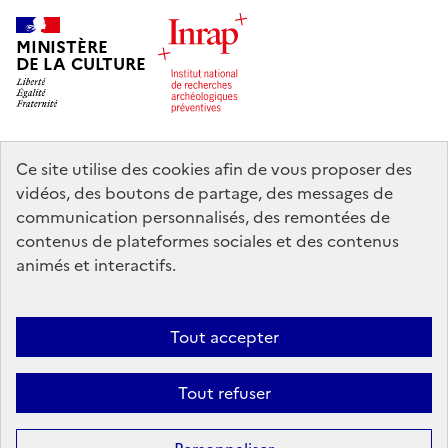
MINISTÈRE
DE LA CULTURE
Ce site utilise des cookies afin de vous proposer des
legifrance.gouv.fr
info.gouv.fr
vidéos, des boutons de partage, des messages de
communication personnalisés, des remontées de
service-public.gouv.fr
data.gouv.fr
contenus de plateformes sociales et des contenus
animés et interactifs.
Nous contacter
Mentions légales
Accessibilité : partiellement
Tout accepter
conforme
Politique d’utilisation des témoins de connexion (cookies)
Politique générale de protection des données
Crédits
Tout refuser
Sauf mention contraire, tous les contenus de ce site sont sous
licence