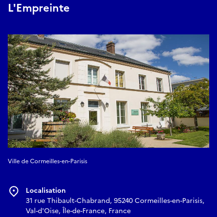
L'Empreinte
Ville de Cormeilles-en-Parisis
Localisation
31 rue Thibault-Chabrand, 95240 Cormeilles-en-Parisis,
Val-d'Oise, Île-de-France, France