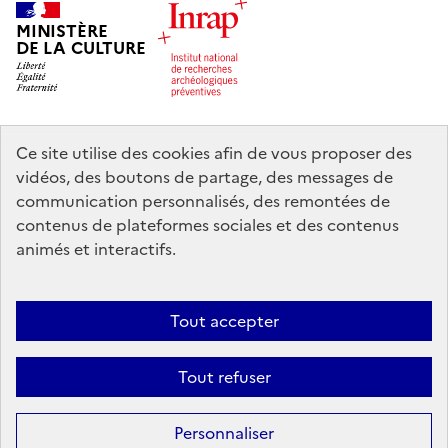
MINISTÈRE
DE LA CULTURE
Ce site utilise des cookies afin de vous proposer des
legifrance.gouv.fr
info.gouv.fr
vidéos, des boutons de partage, des messages de
communication personnalisés, des remontées de
service-public.gouv.fr
data.gouv.fr
contenus de plateformes sociales et des contenus
animés et interactifs.
Nous contacter
Mentions légales
Accessibilité : partiellement
Tout accepter
conforme
Politique d’utilisation des témoins de connexion (cookies)
Politique générale de protection des données
Crédits
Tout refuser
Sauf mention contraire, tous les contenus de ce site sont sous
licence
Personnaliser
etalab-2.0