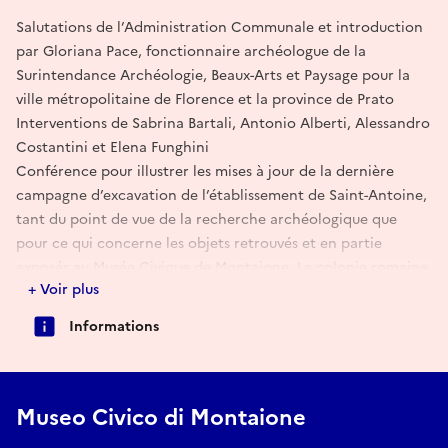
Salutations de l’Administration Communale et introduction
par Gloriana Pace, fonctionnaire archéologue de la
Surintendance Archéologie, Beaux-Arts et Paysage pour la
ville métropolitaine de Florence et la province de Prato
Interventions de Sabrina Bartali, Antonio Alberti, Alessandro
Costantini et Elena Funghini
Conférence pour illustrer les mises à jour de la dernière
campagne d’excavation de l’établissement de Saint-Antoine,
tant du point de vue de la recherche archéologique que
pour ce qui concerne les objets retrouvés et en partie
exposés au Musée Civique de Montaione. La colonie romaine
+ Voir plus
de Sant’Antonio se présente aujourd’hui ainsi articulée : un
complexe thermal, une zone productive, une zone
Informations
résidentielle et une entrée couverte ; elle date du Ier au IVe
siècle apr. J.-C.
La longue vie et le maintien de l’appareil thermal,
Museo Civico di Montaione
l’articulation planimétrique de la zone résidentielle
documentée, les nombreux restes de monnaies de petite