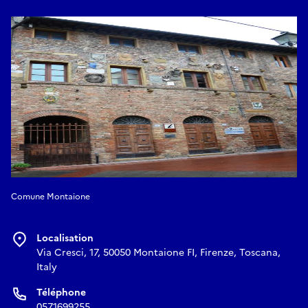
taille, la comparaison planimétrique avec les structures
résidentielles et le vestibule d’entrée dans des sites attribués
à la catégorie des mansiones, pourraient laisser penser que
le site de Sant’Antonio est une station d’arrêt, pas
nécessairement étatique, mais partie d’un espace privé,
d’une villa ou d’un terrain agricole appartenant à un riche
commanditaire.
Comune Montaione
Localisation
Via Cresci, 17, 50050 Montaione FI, Firenze, Toscana,
Italy
Téléphone
0571699255