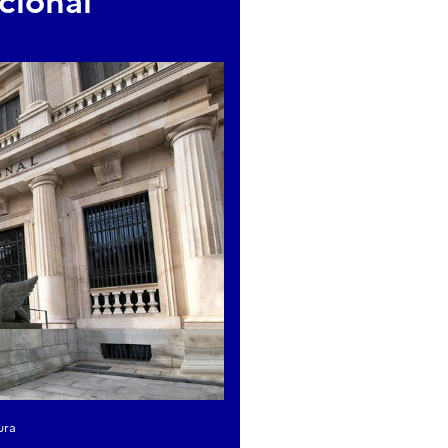
cional
ura