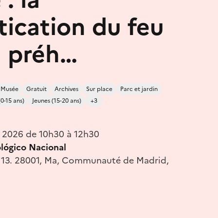
ication du feu
a préh…
Musée
Gratuit
Archives
Sur place
Parc et jardin
(0-15 ans)
Jeunes (15-20 ans)
+3
n 2026 de 10h30 à 12h30
lógico Nacional
, 13. 28001, Ma, Communauté de Madrid,