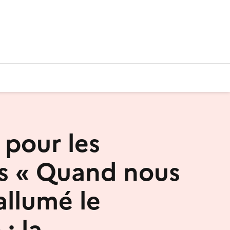
 pour les
es « Quand nous
allumé le
: la