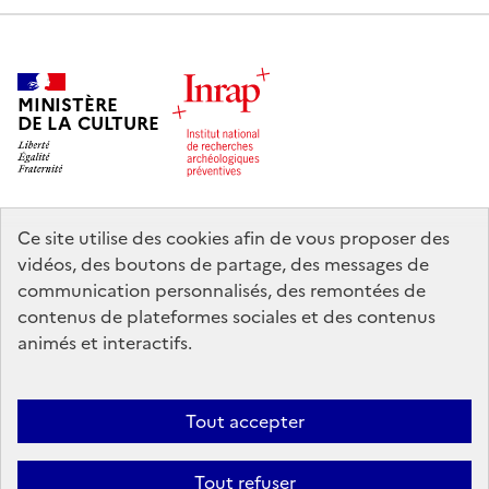
MINISTÈRE
DE LA CULTURE
Ce site utilise des cookies afin de vous proposer des
legifrance.gouv.fr
info.gouv.fr
vidéos, des boutons de partage, des messages de
communication personnalisés, des remontées de
service-public.gouv.fr
data.gouv.fr
contenus de plateformes sociales et des contenus
animés et interactifs.
Nous contacter
Mentions légales
Accessibilité : partiellement
Tout accepter
conforme
Politique d’utilisation des témoins de connexion (cookies)
Politique générale de protection des données
Crédits
Tout refuser