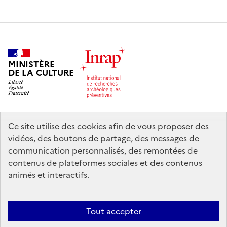
MINISTÈRE
DE LA CULTURE
Ce site utilise des cookies afin de vous proposer des
legifrance.gouv.fr
info.gouv.fr
vidéos, des boutons de partage, des messages de
communication personnalisés, des remontées de
service-public.gouv.fr
data.gouv.fr
contenus de plateformes sociales et des contenus
animés et interactifs.
Nous contacter
Mentions légales
Accessibilité : partiellement
Tout accepter
conforme
Politique d’utilisation des témoins de connexion (cookies)