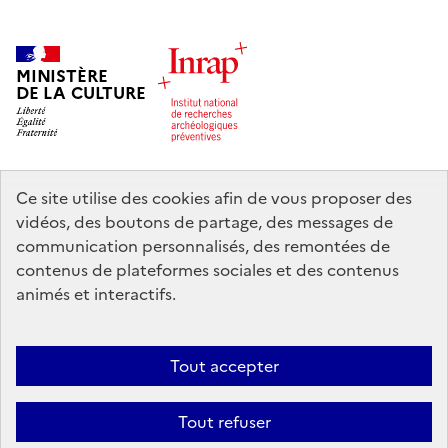
MINISTÈRE
DE LA CULTURE
Ce site utilise des cookies afin de vous proposer des
legifrance.gouv.fr
info.gouv.fr
vidéos, des boutons de partage, des messages de
communication personnalisés, des remontées de
service-public.gouv.fr
data.gouv.fr
contenus de plateformes sociales et des contenus
animés et interactifs.
Nous contacter
Mentions légales
Accessibilité : partiellement
Tout accepter
conforme
Politique d’utilisation des témoins de connexion (cookies)
Politique générale de protection des données
Crédits
Tout refuser