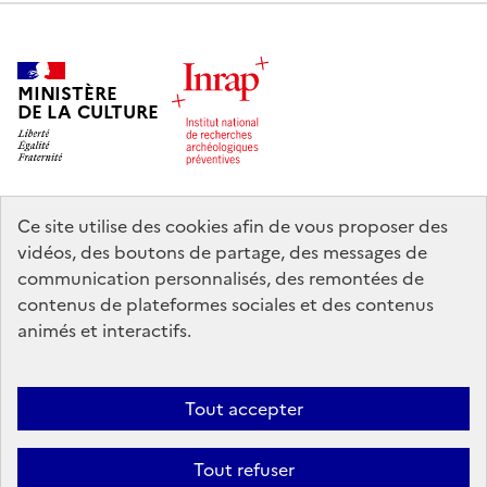
MINISTÈRE
DE LA CULTURE
Ce site utilise des cookies afin de vous proposer des
legifrance.gouv.fr
info.gouv.fr
vidéos, des boutons de partage, des messages de
communication personnalisés, des remontées de
service-public.gouv.fr
data.gouv.fr
contenus de plateformes sociales et des contenus
animés et interactifs.
Nous contacter
Mentions légales
Accessibilité : partiellement
Tout accepter
conforme
Politique d’utilisation des témoins de connexion (cookies)
Politique générale de protection des données
Crédits
Tout refuser