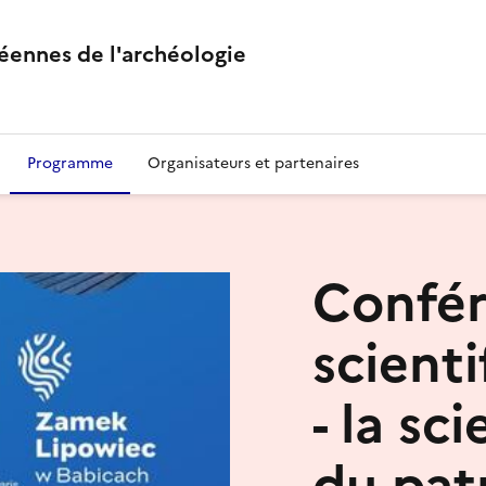
éennes de l'archéologie
Programme
Organisateurs et partenaires
Confé
scient
- la sc
du pat