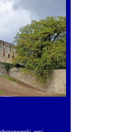
zymaszkiewicz
 du château de Lipowiec - rapport préliminaire
re étape de la recherche sur la détection au château de Lip
afé
oire du château de Lipowiec à la lumière des récentes recher
ogusz
sion, résumé et clôture officielle de la conférence
 chrzanowski, woj.