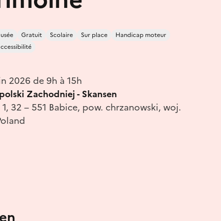
usée
Gratuit
Scolaire
Sur place
Handicap moteur
ccessibilité
in 2026 de 9h à 15h
lski Zachodniej - Skansen
1, 32 – 551 Babice, pow. chrzanowski, woj.
Poland
 en