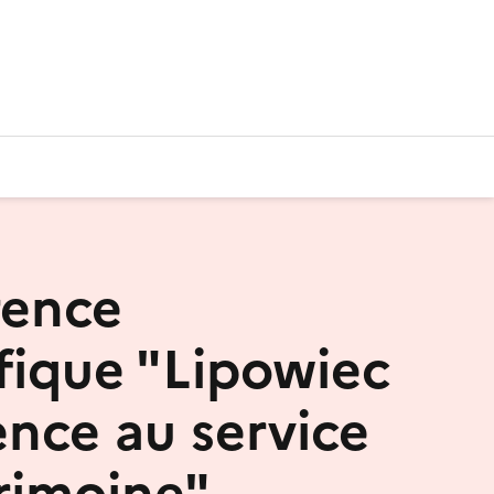
rence
ifique "Lipowiec
ience au service
rimoine"