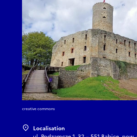
Intervenant : Marek S
12:50 – 13:10 | Tuiles
Orateur : Michał Lis
13:10 – 13:30 | Premiè
Orateur : Jakub Rąpała
13:30 – 13:50 | Pause c
13:50 – 14:10 | L’hist
Intervenant : Kamil B
14h10 – 14h40 | Discus
creative commons
Localisation
ul. Podzamcze 1, 32 – 551 Babice, pow.