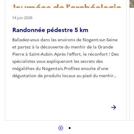
14 juin 2026
Randonnée pédestre 5 km
Balladez-vous dans les environs de Nogent-sur-Seine
et partez à la découverte du menhir de la Grande
Pierre à Saint-Aubin.Après l’effort, le réconfort ! Des
spécialistes vous expliqueront les secrets des
mégalithes du Nogentais.Profitez ensuite d’une
dégustation de produits locaux au pied du menhir
pour tester l’alimentation du Néolithique (avec la
participation de la boulangerie la Huche
Gourmande des associations Chlorophylle et Le
Champ des possibles). RDV à 10h30 dans la cour du
musée pour un départ en navette vers Saint-Aubin
ou directement au parking de l'église de Saint-Aubin
à 11h.En partenarait avec le service des sports de
Nogent-sur-Seine.Réserver