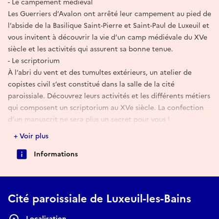
- Le campement médiéval
Les Guerriers d’Avalon ont arrêté leur campement au pied de
l’abside de la Basilique Saint-Pierre et Saint-Paul de Luxeuil et
vous invitent à découvrir la vie d’un camp médiévale du XVe
siècle et les activités qui assurent sa bonne tenue.
- Le scriptorium
À l’abri du vent et des tumultes extérieurs, un atelier de
copistes civil s’est constitué dans la salle de la cité
paroissiale. Découvrez leurs activités et les différents métiers
qui composent un scriptorium au XVe siècle. La confection
d’un manuscrit ne sera plus un secret pour vous !
- Ateliers de construction de voûtes et de calligraphie Photo
+ Voir plus
atelier voutes (Lucie ?) et calligraphie
Informations
L’équipe de l’Office de Tourisme vous accueille à son stand
sur la place du Sergent Bonnot et vous propose d’entrer dans
le monde de l’architecture et de l’écriture au Moyen Âge.
Cité paroissiale de Luxeuil-les-Bains
Atelier de construction de voûtes : À la manière d’un
architecte médiéval, édifiez les voûtes en berceau de l’art
Localisation