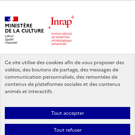
MINISTÈRE
DE LA CULTURE
Ce site utilise des cookies afin de vous proposer des
legifrance.gouv.fr
info.gouv.fr
vidéos, des boutons de partage, des messages de
communication personnalisés, des remontées de
service-public.gouv.fr
data.gouv.fr
contenus de plateformes sociales et des contenus
animés et interactifs.
Nous contacter
Mentions légales
Accessibilité : partiellement
Tout accepter
conforme
Politique d’utilisation des témoins de connexion (cookies)
Politique générale de protection des données
Crédits
Tout refuser