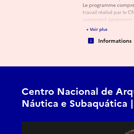
Le programme comprend
travail réalisé par le
comprend également un
dernières années de l’
+ Voir plus
Informations
Centro Nacional de Arq
Náutica e Subaquática