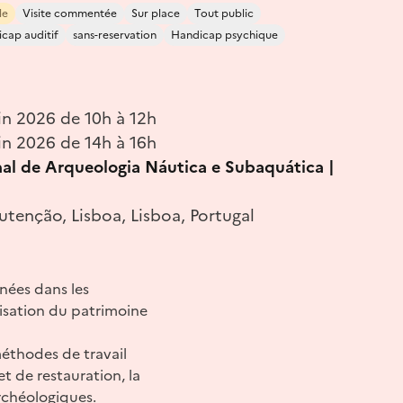
le
Visite commentée
Sur place
Tout public
cap auditif
sans-reservation
Handicap psychique
in 2026 de 10h à 12h
in 2026 de 14h à 16h
al de Arqueologia Náutica e Subaquática |
tenção, Lisboa, Lisboa, Portugal
nées dans les
risation du patrimoine
 méthodes de travail
t de restauration, la
archéologiques.