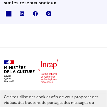
sur les réseaux sociaux
X
Linkedin
Facebook
Instagram
MINISTÈRE
DE LA CULTURE
Ce site utilise des cookies afin de vous proposer des
legifrance.gouv.fr
info.gouv.fr
vidéos, des boutons de partage, des messages de