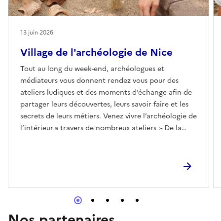
13 juin 2026
Village de l'archéologie de Nice
Tout au long du week-end, archéologues et
médiateurs vous donnent rendez vous pour des
ateliers ludiques et des moments d’échange afin de
partager leurs découvertes, leurs savoir faire et les
secrets de leurs métiers. Venez vivre l’archéologie de
l’intérieur a travers de nombreux ateliers :- De la
pierre à l’étincelle :Expérimente et produis tes
propres étincelles comme à la Préhistoire !-
L’archéo’ sous l’eau: Fouille l’épave de Villefranche IV
!- La dendrochronologie : Que révèlent les cernes
des arbres ?- Céramologie : Reconstitue et identifie
les poteries !- Fouille d’une inhumation : Rencontre
des anthropologues !- Archéologie biomoléculaire :
Nos partenaires