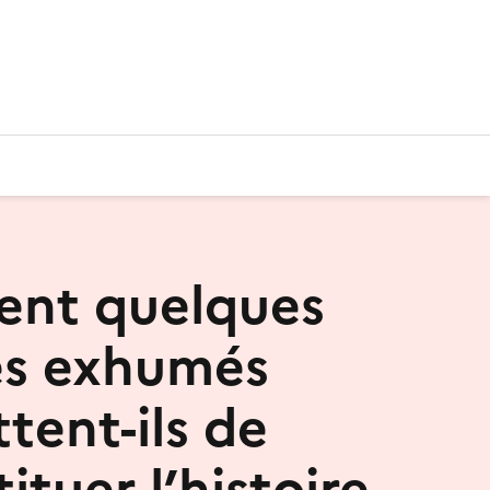
nt quelques
es exhumés
tent-ils de
ituer l’histoire