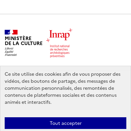
MINISTÈRE
DE LA CULTURE
Ce site utilise des cookies afin de vous proposer des
legifrance.gouv.fr
info.gouv.fr
vidéos, des boutons de partage, des messages de
communication personnalisés, des remontées de
service-public.gouv.fr
data.gouv.fr
contenus de plateformes sociales et des contenus
animés et interactifs.
Nous contacter
Mentions légales
Accessibilité : partiellement
Tout accepter
conforme
Politique d’utilisation des témoins de connexion (cookies)