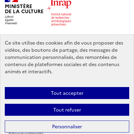
MINISTÈRE
DE LA CULTURE
Ce site utilise des cookies afin de vous proposer des
legifrance.gouv.fr
info.gouv.fr
vidéos, des boutons de partage, des messages de
communication personnalisés, des remontées de
service-public.gouv.fr
data.gouv.fr
contenus de plateformes sociales et des contenus
animés et interactifs.
Nous contacter
Mentions légales
Accessibilité : partiellement
Tout accepter
conforme
Politique d’utilisation des témoins de connexion (cookies)
Politique générale de protection des données
Crédits
Tout refuser
Sauf mention contraire, tous les contenus de ce site sont sous
licence
Personnaliser
etalab-2.0
Politique de confidentialité