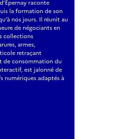
 d’Épernay raconte
puis la formation de son
qu’à nos jours. Il réunit au
meure de négociants en
s collections
arures, armes,
icole retraçant
 et de consommation du
eractif, est jalonné de
ifs numériques adaptés à