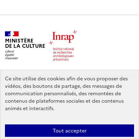
MINISTÈRE
DE LA CULTURE
Ce site utilise des cookies afin de vous proposer des
legifrance.gouv.fr
info.gouv.fr
vidéos, des boutons de partage, des messages de
communication personnalisés, des remontées de
service-public.gouv.fr
data.gouv.fr
contenus de plateformes sociales et des contenus
animés et interactifs.
Nous contacter
Mentions légales
Accessibilité : partiellement
Tout accepter
conforme
Politique d’utilisation des témoins de connexion (cookies)