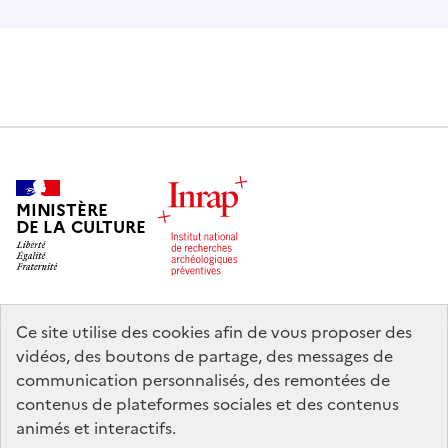
MINISTÈRE
DE LA CULTURE
Ce site utilise des cookies afin de vous proposer des
legifrance.gouv.fr
info.gouv.fr
vidéos, des boutons de partage, des messages de
communication personnalisés, des remontées de
service-public.gouv.fr
data.gouv.fr
contenus de plateformes sociales et des contenus
animés et interactifs.