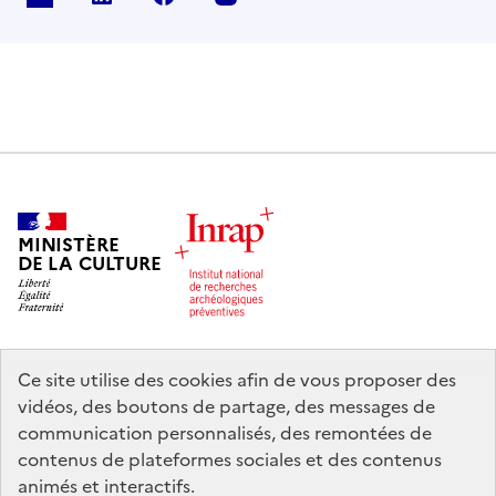
MINISTÈRE
DE LA CULTURE
Ce site utilise des cookies afin de vous proposer des
legifrance.gouv.fr
info.gouv.fr
vidéos, des boutons de partage, des messages de
communication personnalisés, des remontées de
service-public.gouv.fr
data.gouv.fr
contenus de plateformes sociales et des contenus
animés et interactifs.