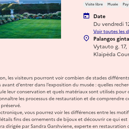
Visite libre
Musée
Pay
Date
Du vendredi 1
Voir toutes les 
Palangos gint
Vytauto g. 17,
Klaipėda Coun
ion, les visiteurs pourront voir combien de stades différent
es avant d’entrer dans l’exposition du musée : quelles reche
e leur conservation et quels matériaux sont utilisés pour c
connaître les processus de restauration et de comprendre
 préservé.
ctronique, vous pourrez voir les différences entre les moti
étails fins des ornements de bijoux et découvrir ce qui est 
sera dirigée par Sandra Garshviene, experte en restauration